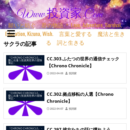
Www.投資家.com
願いと紡ぐ 君の物語 ＊ Love, Adventure, Survival,
Education, Kizuna, Wish. 言葉と愛する 魔法と生き
る 詞と生きる
サクラの記事
CC.303.ふたつの世界の通信チェック
『CHRONO CHRONICLE』 ‐
愛に出逢う投資異世界の冒険
筆記 ‐
【Chrono Chronicle】
2022-04-08
投詞家
CC.302.拠点移転の人選【Chrono
『CHRONO CHRONICLE』 ‐
愛に出逢う投資異世界の冒険
筆記 ‐
Chronicle】
2022-04-07
投詞家
CC.297.彼女たちの話に慣れよう
『CHRONO CHRONICLE』 ‐