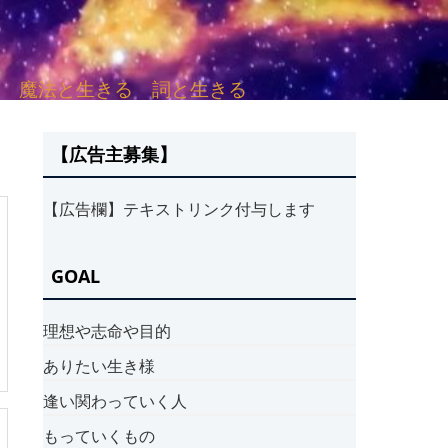
sh. 言葉と愛する 魔法と生きる 詞と生きる
【広告主募集】
【広告欄】テキストリンク付与します
GOAL
理想や志命や目的
ありたい生き様
逢い関わっていく人
もっていくもの