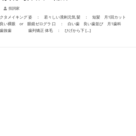
投詞家
クタメイキング 姿 ： 若々しい溌剌元気 髪 ： 短髪 月1回カット
良い裸眼 or 眼鏡ゼログラ 口 ： 白い歯 良い歯並び 月1歯科
 歯列矯正 体毛 ： ひげから下 […]