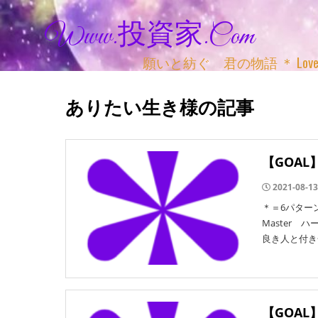
Www.投資家.com
願いと紡ぐ 君の物語 ＊ Love, Adv
ありたい生き様の記事
【GOA
2021-08-13
＊＝6パター
Maste
良き人と付き
【GOA