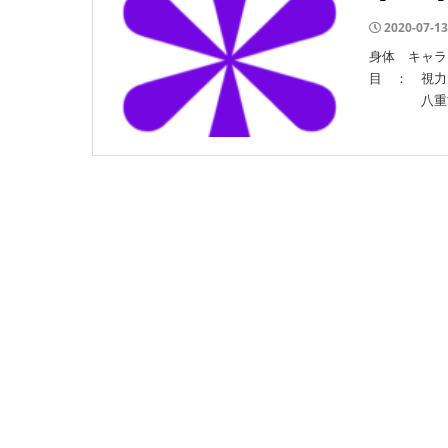
2020-07-13
身体 キャラ
目 ： 視力
八重歯抜歯