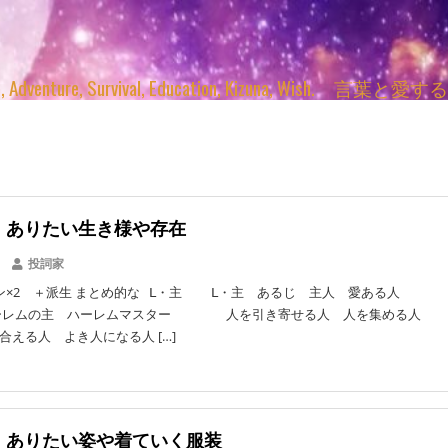
enture, Survival, Education, Kizuna, Wi
L】ありたい生き様や存在
投詞家
ン×2 ＋派生 まとめ的な Ⅼ・主 Ⅼ・主 あるじ 主人 愛ある人
r ハーレムの主 ハーレムマスター 人を引き寄せる人 人を集める人
合える人 よき人になる人 […]
L】ありたい姿や着ていく服装