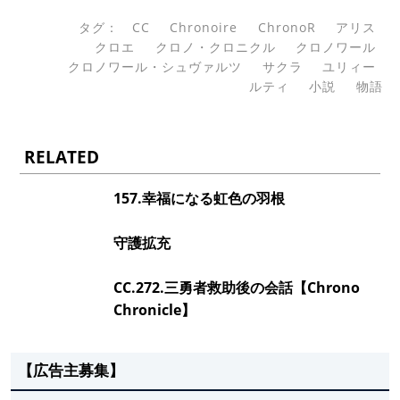
タグ：
CC
Chronoire
ChronoR
アリス
クロエ
クロノ・クロニクル
クロノワール
クロノワール・シュヴァルツ
サクラ
ユリィー
ルティ
小説
物語
RELATED
157.幸福になる虹色の羽根
守護拡充
CC.272.三勇者救助後の会話【Chrono
Chronicle】
【広告主募集】