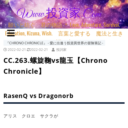
Www.投資家.com
願いと紡ぐ 君の物語 ＊ Love, Adventure, Survival,
Education, Kizuna, Wish. 言葉と愛する 魔法と生き
る 詞と生きる
『CHRONO CHRONICLE』 ‐ 愛に出逢う投資異世界の冒険筆記 ‐
2022-02-21
2022-02-21
投詞家
CC.263.螺旋鞠vs龍玉【Chrono
Chronicle】
RasenQ vs Dragonorb
アリス クロエ サクラが