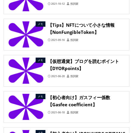
2021-10-12
投詞家
【Tips】NFTについて小さな情報
メモ
【NonFungibleToken】
2021-09-16
投詞家
【仮想通貨】ブログを読むポイント
メモ
【DYORpoints】
2021-06-28
投詞家
【初心者向け】ガスフィー係数
メモ
【Gasfee coefficient】
2021-06-18
投詞家
メモ