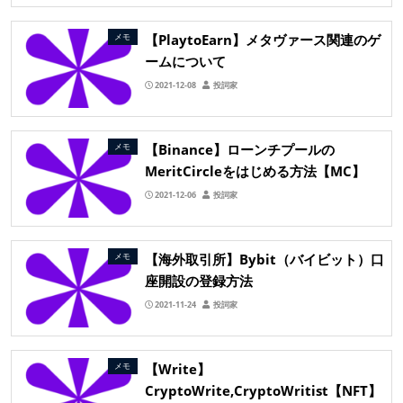
【PlaytoEarn】メタヴァース関連のゲ
メモ
ームについて
2021-12-08
投詞家
【Binance】ローンチプールの
メモ
MeritCircleをはじめる方法【MC】
2021-12-06
投詞家
【海外取引所】Bybit（バイビット）口
メモ
座開設の登録方法
2021-11-24
投詞家
【Write】
メモ
CryptoWrite,CryptoWritist【NFT】