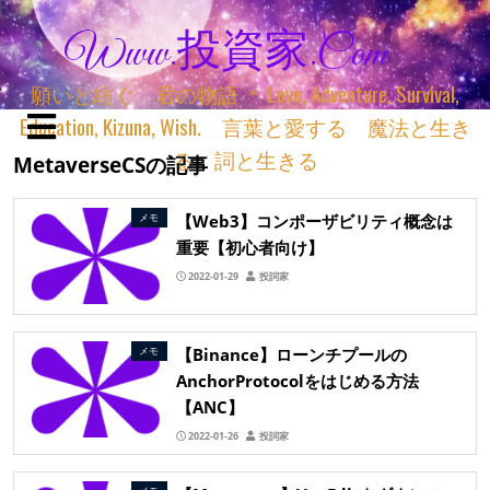
Www.投資家.com
願いと紡ぐ 君の物語 ＊ Love, Adventure, Survival,
Education, Kizuna, Wish. 言葉と愛する 魔法と生き
る 詞と生きる
MetaverseCSの記事
【Web3】コンポーザビリティ概念は
メモ
重要【初心者向け】
2022-01-29
投詞家
【Binance】ローンチプールの
メモ
AnchorProtocolをはじめる方法
【ANC】
2022-01-26
投詞家