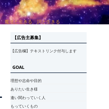
sh. 言葉と愛する 魔法と生きる 詞と生きる
【広告主募集】
【広告欄】テキストリンク付与します
GOAL
理想や志命や目的
ありたい生き様
逢い関わっていく人
もっていくもの