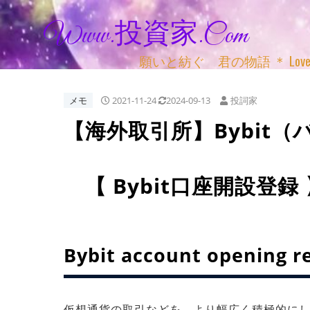
Www.投資家.com
願いと紡ぐ 君の物語 ＊ Love, Adv
メモ
2021-11-24
2024-09-13
投詞家
【海外取引所】Bybit
【 Bybit口座開設登
Bybit account opening r
仮想通貨の取引などを より幅広く積極的に