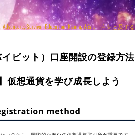
enture, Survival, Education, Kizuna, Wi
（バイビット）口座開設の登録方法
録 】仮想通貨を学び成長しよう
egistration method
したいのなら 国際的な海外の仮想通貨取引所が重要です