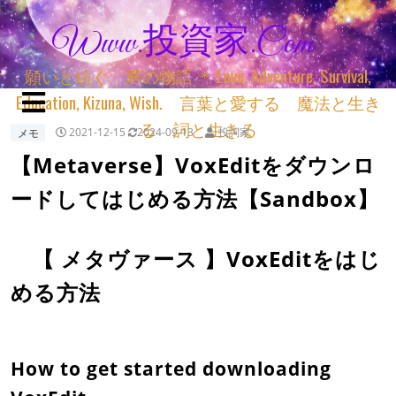
Www.投資家.com
願いと紡ぐ 君の物語 ＊ Love, Adventure, Survival,
Education, Kizuna, Wish. 言葉と愛する 魔法と生き
る 詞と生きる
メモ
2021-12-15
2024-09-13
投詞家
【Metaverse】VoxEditをダウンロ
ードしてはじめる方法【Sandbox】
【 メタヴァース 】VoxEditをはじ
める方法
How to get started downloading