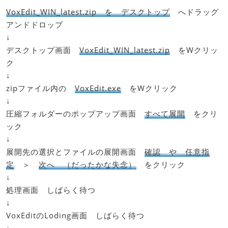
VoxEdit_WIN_latest.zip を デスクトップ
へドラッグ
アンドドロップ
↓
デスクトップ画面
VoxEdit_WIN_latest.zip
をWクリッ
ク
↓
zipファイル内の
VoxEdit.exe
をWクリック
↓
圧縮フォルダーのポップアップ画面
すべて展開
をクリ
ック
↓
展開先の選択とファイルの展開画面
確認 や 任意指
定
＞
次へ （だったかな失念）
をクリック
↓
処理画面 しばらく待つ
↓
VoxEditのLoding画面 しばらく待つ
↓