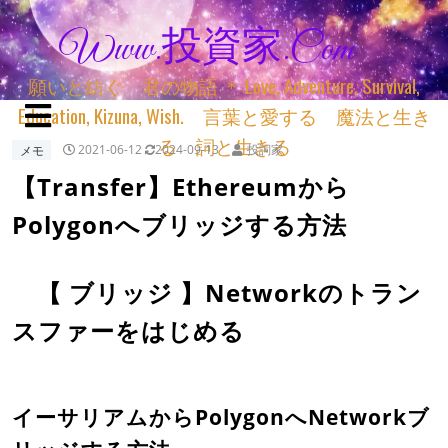
Www.投資家.com
願いと紡ぐ 君の物語 ＊ Love, Adventure, Survival,
Education, Kizuna, Wish. 言葉と愛する 魔法と生き
る 詞と生きる
メモ
2021-06-12
2024-09-13
投詞家
【Transfer】Ethereumから
Polygonへブリッジする方法
【 ブリッジ 】Networkのトラン
スファーをはじめる
イーサリアムからPolygonへNetworkブ