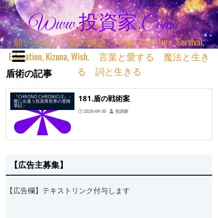
Www.投資家.com
願いと紡ぐ 君の物語 ＊ Love, Adventure, Survival,
Education, Kizuna, Wish. 言葉と愛する 魔法と生き
る 詞と生きる
盾術の記事
181.盾の戦術案
『CHRONO CHRONICLE』 ‐
愛に出逢う投資異世界の冒険
筆記 ‐
2020-09-30
投詞家
【広告主募集】
【広告欄】テキストリンク付与します