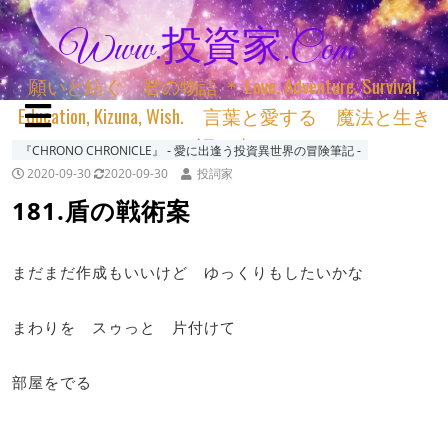
Www.投資家.com
願いと紡ぐ 君の物語 ＊ Love, Adventure, Survival,
Education, Kizuna, Wish. 言葉と愛する 魔法と生き
る 詞と生きる
『CHRONO CHRONICLE』 ‐ 愛に出逢う投資異世界の冒険筆記 ‐
2020-09-30
2020-09-30
投詞家
181.盾の戦術案
まだまだ作成もいいけど ゆっくりもしたいかな
まわりを スゥっと 片付けて
部屋をでる