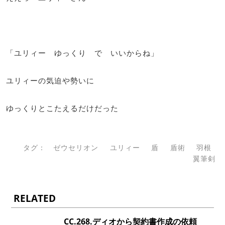
「ユリィー ゆっくり で いいからね」
ユリィーの気迫や勢いに
ゆっくりとこたえるだけだった
タグ：
ゼウセリオン
ユリィー
盾
盾術
羽根
翼筆剣
RELATED
CC.268.ディオから契約書作成の依頼