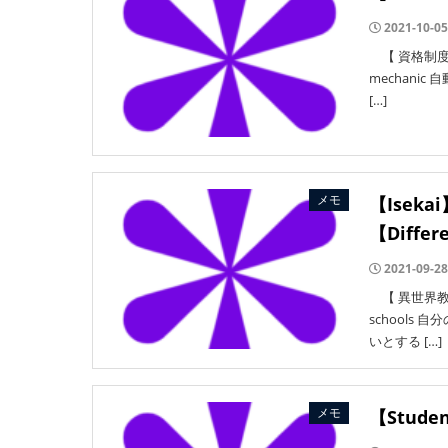
2021-10-05
【 資格制度 】電
mechan
[…]
メモ
【Ise
【Differ
2021-09-28
【 異世界教育 】
school
いとする […]
メモ
【Stud