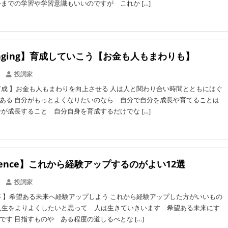
今までの学習や学習意識もいいのですが これか […]
inging】育成していこう【お金も人もまわりも】
投詞家
成 】お金も人もまわりを向上させる 人は人と関わり合い時間とともにはぐ
ある 自分がもっとよくなりたいのなら 自分で自分を成長や育てることは
分が成長すること 自分自身を育成するだけでな […]
rience】これから経験アップするのがよい12選
投詞家
 】希望ある未来へ経験アップしよう これから経験アップした方がいいもの
の人生をよりよくしたいと思って 人は生きていきいます 希望ある未来にす
です 目指すものや ある程度の道しるべとな […]