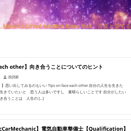
enture, Survival, Education, Kizuna, Wi
 each other】向き合うことについてのヒント
投詞家
思い出してみるのもいい Tips on face each other 自分の人生を生きた
生きていたいと 思う人は多いですし 素晴らしいことです 自分がしたい
き合うことは 人生の […]
ricCarMechanic】電気自動車整備士【Qualification】