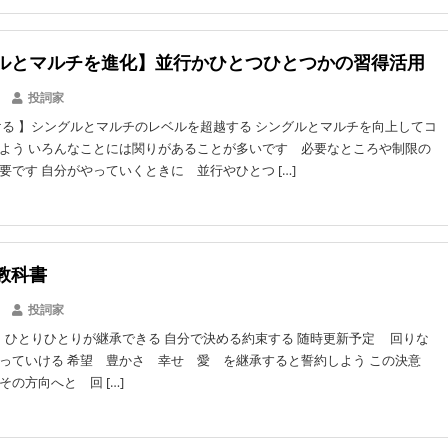
ルとマルチを進化】並行かひとつひとつかの習得活用
投詞家
る 】シングルとマルチのレベルを超越する シングルとマルチを向上してコ
よう いろんなことには関りがあることが多いです 必要なところや制限の
要です 自分がやっていくときに 並行やひとつ […]
教科書
投詞家
】ひとりひとりが継承できる 自分で決める約束する 随時更新予定 回りな
っていける 希望 豊かさ 幸せ 愛 を継承すると誓約しよう この決意
の方向へと 回 […]