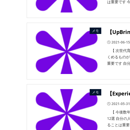
は重要です 
メモ
【UpBr
2021-06-15
【 次世代育
くめるものが
重要です 自
メモ
【Expe
2021-05-31
【 今後数年
12選 自分
ることは重要