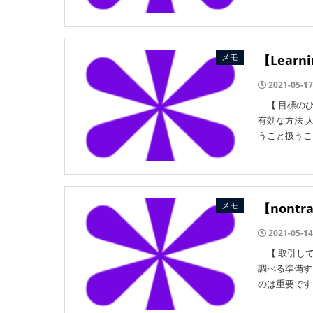
メモ
【Lear
2021-05-17
【 目標のひ
有効な方法 
うこと扱うこ
メモ
【nont
2021-05-14
【 取引して
調べる準備す
のは重要です