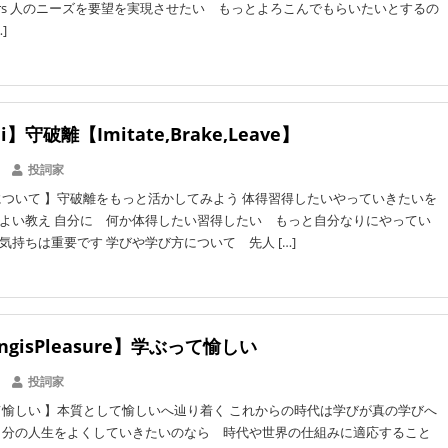
f users 人のニーズを要望を実現させたい もっとよろこんでもらいたいとするの
]
li】守破離【Imitate,Brake,Leave】
投詞家
ついて 】守破離をもっと活かしてみよう 体得習得したいやっていきたいを
よい教え 自分に 何か体得したい習得したい もっと自分なりにやってい
気持ちは重要です 学びや学び方について 先人 […]
ingisPleasure】学ぶって愉しい
投詞家
愉しい 】本質として愉しいへ辿り着く これからの時代は学びが真の学びへ
自分の人生をよくしていきたいのなら 時代や世界の仕組みに適応すること