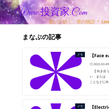
Www.投資家.com
願いと紡ぐ 君の物語 ＊ Love, Adv
まなぶの記事
メモ
【Face
2022-03-09
【 向き合う 】
い または 
ことなどに向
メモ
【Elect