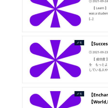
2021-09-24
【 Learn 】
was a s
[…]
メモ
【Succe
2021-09-23
【 成功度 】成功
を もっとよ
している人や成
メモ
【Enc
【World,