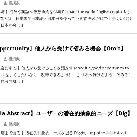
投詞家
海外や英語や仮想通貨を付与 Enchant the world English crypto 今ま
本人は 日本国で日本語と日本円を使っています それだけで上手くいけば
日本が衰 […]
Opportunity】他人から受けて省みる機会【Omit】
投詞家
する 】他人から受けることを活かす Make it a good opportunity to
分の人生をよくしたいなら 改善できるように より次へ行けるように省みるこ
自分自身 […]
ntialAbstract】ユーザーの潜在的抽象的ニーズ【Dig】
投詞家
で掘る 】潜在的抽象的ニーズを掘る Digging up potential abstract