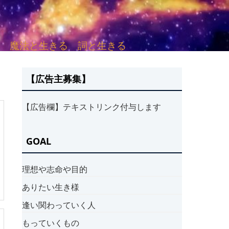
sh. 言葉と愛する 魔法と生きる 詞と生きる
【広告主募集】
【広告欄】テキストリンク付与します
GOAL
理想や志命や目的
ありたい生き様
逢い関わっていく人
もっていくもの