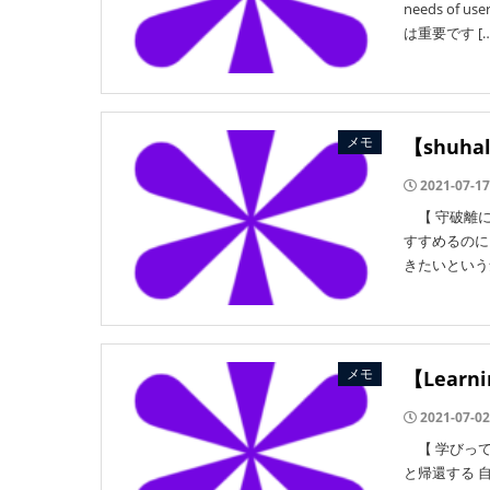
needs o
は重要です […
メモ
【shuha
2021-07-17
【 守破離に
すすめるのに
きたいという
メモ
【Learn
2021-07-02
【 学びって
と帰還する 