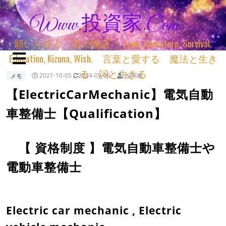
Www.投資家.com
願いと紡ぐ 君の物語 ＊ Love, Adventure, Survival,
Education, Kizuna, Wish. 言葉と愛する 魔法と生き
る 詞と生きる
メモ
2021-10-05
2024-09-06
投詞家
【ElectricCarMechanic】電気自動
車整備士【Qualification】
【 資格制度 】電気自動車整備士や
電動車整備士
Electric car mechanic , Electric