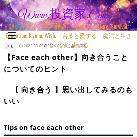
Www.投資家.com
願いと紡ぐ 君の物語 ＊ Love, Adventure, Survival,
Education, Kizuna, Wish. 言葉と愛する 魔法と生き
る 詞と生きる
メモ
2022-03-09
2024-09-06
投詞家
【Face each other】向き合うこと
についてのヒント
【 向き合う 】思い出してみるのも
いい
Tips on face each other