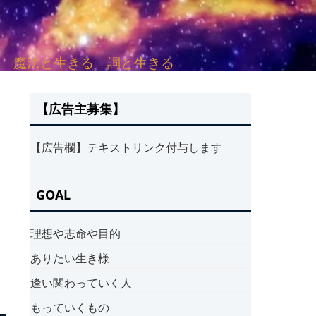
sh. 言葉と愛する 魔法と生きる 詞と生きる
【広告主募集】
【広告欄】テキストリンク付与します
GOAL
理想や志命や目的
ありたい生き様
逢い関わっていく人
もっていくもの