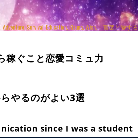
enture, Survival, Education, Kizuna, Wi
代から稼ぐこと恋愛コミュ力
代からやるのがよい3選
cation since I was a student