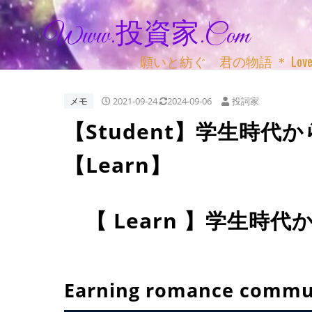
Www.投資家.com
願いと紡ぐ 君の物語 ＊ Love, Adv
メモ
2021-09-24
2024-09-06
投詞家
【Student】学生時
【Learn】
【 Learn 】学生時
Earning romance communi