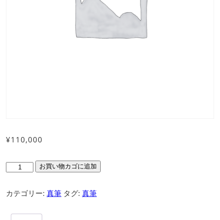
¥
110,000
音
お買い物カゴに追加
声
と
カテゴリー:
真筆
タグ:
真筆
生
き