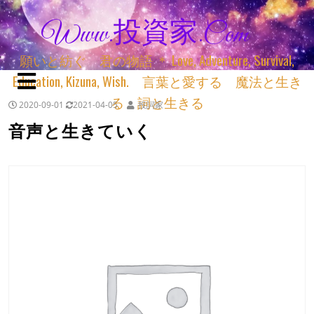
Www.投資家.com
願いと紡ぐ 君の物語 ＊ Love, Adventure, Survival,
Education, Kizuna, Wish. 言葉と愛する 魔法と生き
る 詞と生きる
2020-09-01
2021-04-05
投詞家
音声と生きていく