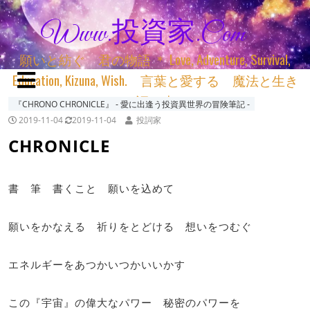
Www.投資家.com
願いと紡ぐ 君の物語 ＊ Love, Adventure, Survival,
Education, Kizuna, Wish. 言葉と愛する 魔法と生き
る 詞と生きる
『CHRONO CHRONICLE』 ‐ 愛に出逢う投資異世界の冒険筆記 ‐
2019-11-04
2019-11-04
投詞家
CHRONICLE
書 筆 書くこと 願いを込めて
願いをかなえる 祈りをとどける 想いをつむぐ
エネルギーをあつかいつかいいかす
この『宇宙』の偉大なパワー 秘密のパワーを