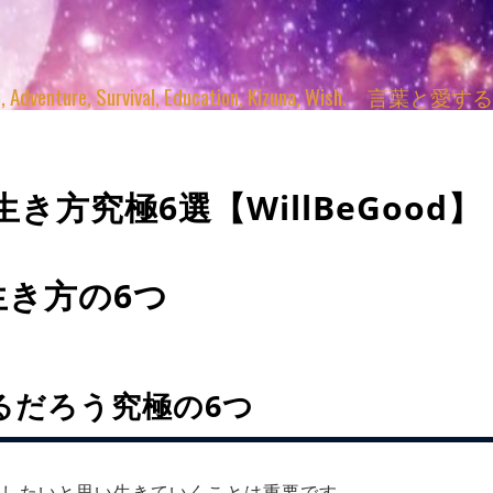
enture, Survival, Education, Kizuna, Wi
き方究極6選【WillBeGood】
生き方の6つ
るだろう究極の6つ
をしたいと思い生きていくことは重要です