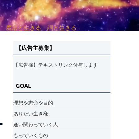
sh. 言葉と愛する 魔法と生きる 詞と生きる
【広告主募集】
【広告欄】テキストリンク付与します
GOAL
理想や志命や目的
ありたい生き様
逢い関わっていく人
もっていくもの