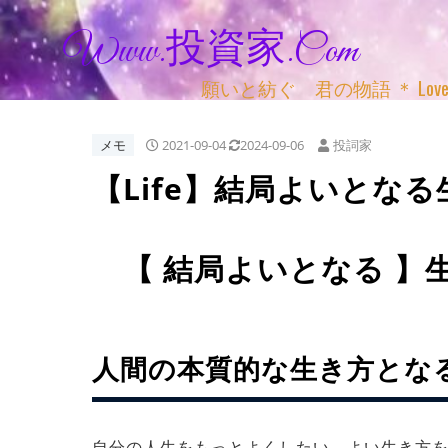
Www.投資家.com
願いと紡ぐ 君の物語 ＊ Love, Adv
メモ
2021-09-04
2024-09-06
投詞家
【Life】結局よいとなる生
【 結局よいとなる 】
人間の本質的な生き方とな
自分の人生をもっとよくしたい よい生き方