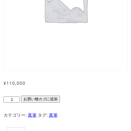
¥
110,000
無
お買い物カゴに追加
杯
個
カテゴリー:
真筆
タグ:
真筆