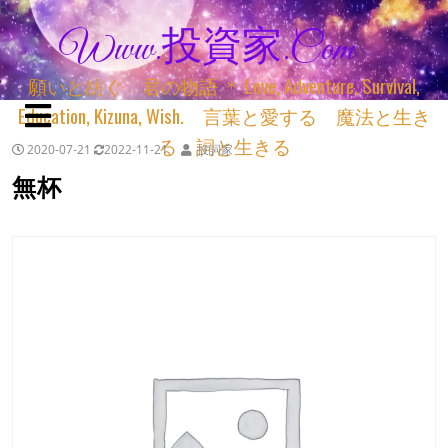
Www.投資家.com
願いと紡ぐ 君の物語 ＊ Love, Adventure, Survival,
Education, Kizuna, Wish. 言葉と愛する 魔法と生き
る 詞と生きる
2020-07-21
2022-11-21
投詞家
無杯