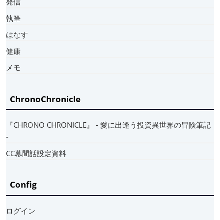
発信
執筆
はなす
健康
メモ
ChronoChronicle
『CHRONO CHRONICLE』 ‐ 愛に出逢う投資異世界の冒険筆記
‐
CC幕間話設定資料
Config
ログイン