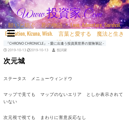
Www.投資家.com
願いと紡ぐ 君の物語 ＊ Love, Adventure, Survival,
Education, Kizuna, Wish. 言葉と愛する 魔法と生き
る 詞と生きる
『CHRONO CHRONICLE』 ‐ 愛に出逢う投資異世界の冒険筆記 ‐
2019-10-13
2019-10-13
投詞家
次元城
ステータス メニューウィンドウ
マップで見ても マップのないエリア としか表示されて
いない
次元視で視ても まわりに害意反応なし