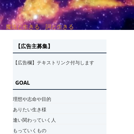
sh. 言葉と愛する 魔法と生きる 詞と生きる
【広告主募集】
【広告欄】テキストリンク付与します
GOAL
理想や志命や目的
ありたい生き様
逢い関わっていく人
もっていくもの