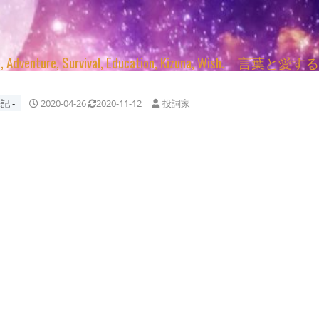
enture, Survival, Education, Kizuna, Wi
記 ‐
2020-04-26
2020-11-12
投詞家