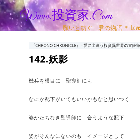
Www.投資家.com
願いと紡ぐ 君の物語 ＊ Love, Adv
『CHRONO CHRONICLE』 ‐ 愛に出逢う投資異世界の冒険筆
142.妖影
機兵を横目に 聖導師にも
なにか配下がいてもいいかもなと思いつく
姿かたちなき聖導師に 合うような配下
姿がそんなにないのも イメージとして