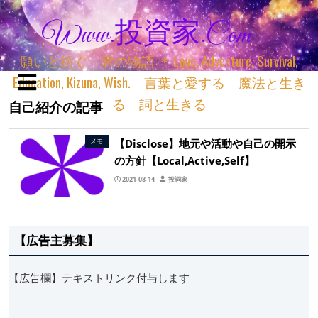
Www.投資家.com
願いと紡ぐ 君の物語 ＊ Love, Adventure, Survival,
Education, Kizuna, Wish. 言葉と愛する 魔法と生き
る 詞と生きる
自己紹介の記事
【Disclose】地元や活動や自己の開示
メモ
の方針【Local,Active,Self】
2021-08-14
投詞家
【広告主募集】
【広告欄】テキストリンク付与します