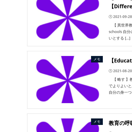
【Differ
2021-09-28
【 異世界教育 】
school
いとする […]
メモ
【Educ
2021-08-20
【 略す 】
でよりよいと
自分の身一つ
メモ
教育の呼