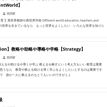
entWorld】
投詞家
異世界教師や異世界学校 Different world education, teachers and
s 自分の世界を生きているなら もっと世界をよくしたい いろんな世界を知りた
ation】教略や助略や導略や学略【Strategy】
投詞家
教えるや助けるや導くや学ぶ 教えるを略すという考え方もいい 教育は重要
思うなら 教育や教える助ける導く学ぶをよくしたいとするのは重要です
で 誰か一人に教えるのもとてもいいのですが […]
吸