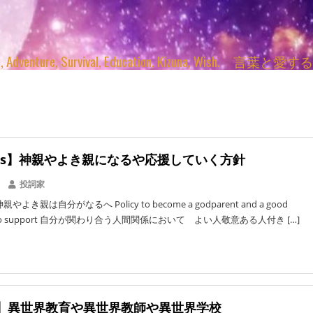
enture, Survival, Education, Kizuna, Wi
ents】神親やよき親になるや応援していく方針
投詞家
よき親は自分がなるへ Policy to become a godparent and a good
nd to support 自分が関わり合う人間関係において よい人敬意ある人付き […]
kai】異世界教育や異世界教師や異世界学校