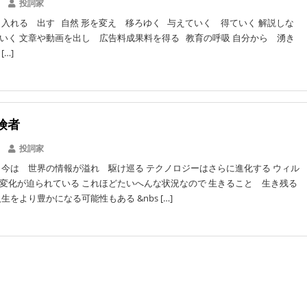
投詞家
 入れる 出す 自然 形を変え 移ろゆく 与えていく 得ていく 解説しな
いく 文章や動画を出し 広告料成果料を得る 教育の呼吸 自分から 湧き
[…]
険者
投詞家
 今は 世界の情報が溢れ 駆け巡る テクノロジーはさらに進化する ウィル
変化が迫られている これほどたいへんな状況なので 生きること 生き残る
生をより豊かになる可能性もある &nbs […]