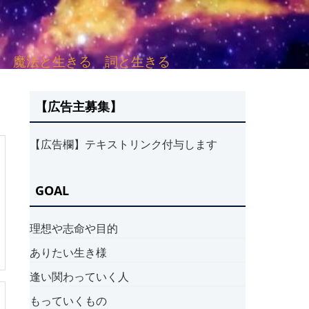
sh. 言葉と愛する 魔法と生きる 詞と生きる
【広告主募集】
【広告欄】テキストリンク付与します
GOAL
理想や志命や目的
ありたい生き様
逢い関わっていく人
もっていくもの