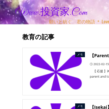
Www.投資家.com
願いと紡ぐ 君の物語 ＊ Love, Adv
教育の記事
メモ
【Par
2022-02-15
【 応援 】神親や
parent a
メモ
【Ise