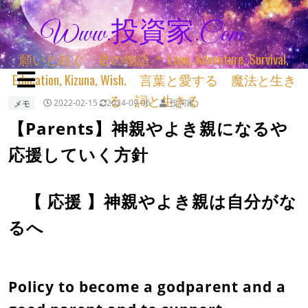
Www.投資家.com
願いと紡ぐ 君の物語 ＊ Love, Adventure, Survival,
Education, Kizuna, Wish. 言葉と愛する 魔法と生き
る 詞と生きる
メモ
2022-02-15
2024-09-06
投詞家
【Parents】神親やよき親になるや
応援していく方針
【 応援 】神親やよき親は自分がな
るへ
Policy to become a godparent and a