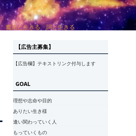
sh. 言葉と愛する 魔法と生きる 詞と生きる
【広告主募集】
【広告欄】テキストリンク付与します
GOAL
理想や志命や目的
ありたい生き様
逢い関わっていく人
もっていくもの