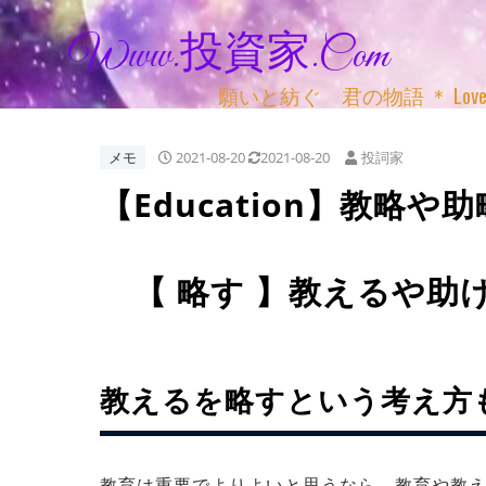
Www.投資家.com
願いと紡ぐ 君の物語 ＊ Love, Adv
メモ
2021-08-20
2021-08-20
投詞家
【Education】教略や
【 略す 】教えるや助
教えるを略すという考え方
教育は重要でよりよいと思うなら 教育や教