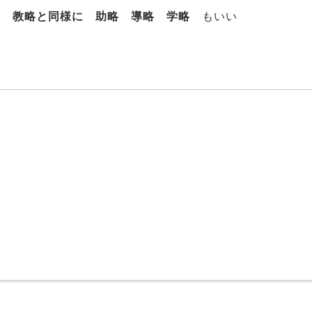
です
教略と同様に 助略 導略 学略
もいい