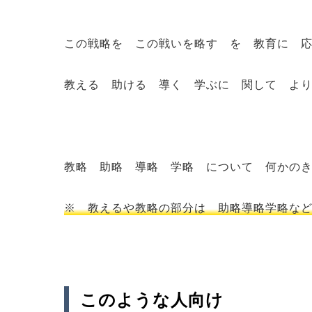
この戦略を この戦いを略す を 教育に 
教える 助ける 導く 学ぶに 関して よ
教略 助略 導略 学略 について 何かの
※ 教えるや教略の部分は 助略導略学略な
このような人向け