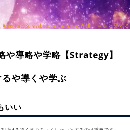
enture, Survival, Education, Kizuna, Wi
助略や導略や学略【Strategy】
けるや導くや学ぶ
もいい
える助ける導く学ぶをよくしたいとするのは重要です