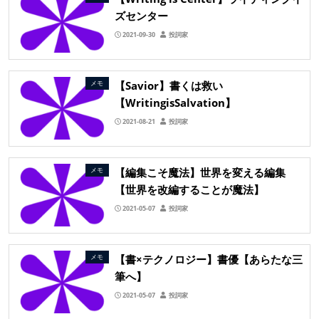
ズセンター
2021-09-30
投詞家
【Savior】書くは救い
メモ
【WritingisSalvation】
2021-08-21
投詞家
【編集こそ魔法】世界を変える編集
メモ
【世界を改編することが魔法】
2021-05-07
投詞家
【書×テクノロジー】書優【あらたな三
メモ
筆へ】
2021-05-07
投詞家