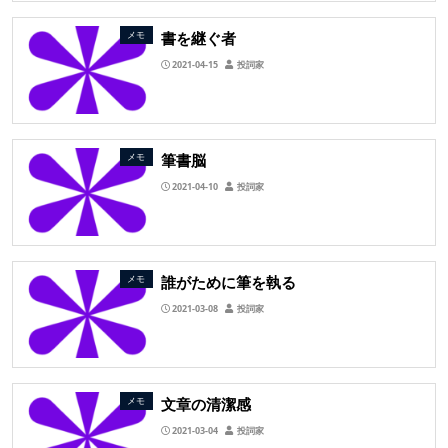
書を継ぐ者
メモ
2021-04-15
投詞家
筆書脳
メモ
2021-04-10
投詞家
誰がために筆を執る
メモ
2021-03-08
投詞家
文章の清潔感
メモ
2021-03-04
投詞家