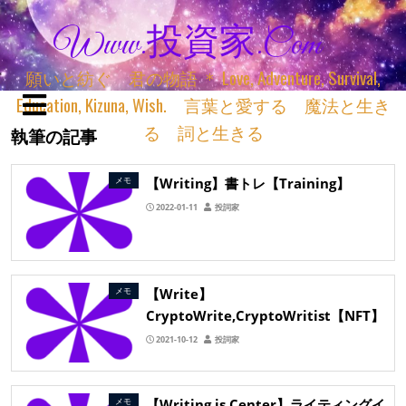
Www.投資家.com
願いと紡ぐ 君の物語 ＊ Love, Adventure, Survival,
Education, Kizuna, Wish. 言葉と愛する 魔法と生き
る 詞と生きる
執筆の記事
【Writing】書トレ【Training】
メモ
2022-01-11
投詞家
【Write】
メモ
CryptoWrite,CryptoWritist【NFT】
2021-10-12
投詞家
【Writing is Center】ライティングイ
メモ