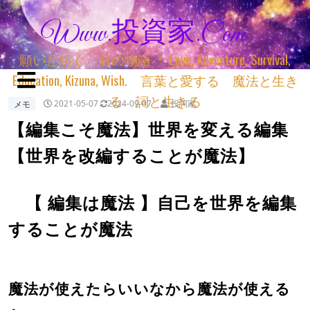
Www.投資家.com
願いと紡ぐ 君の物語 ＊ Love, Adventure, Survival,
Education, Kizuna, Wish. 言葉と愛する 魔法と生き
る 詞と生きる
メモ
2021-05-07
2024-09-07
投詞家
【編集こそ魔法】世界を変える編集
【世界を改編することが魔法】
【 編集は魔法 】自己を世界を編集
することが魔法
魔法が使えたらいいなから魔法が使える