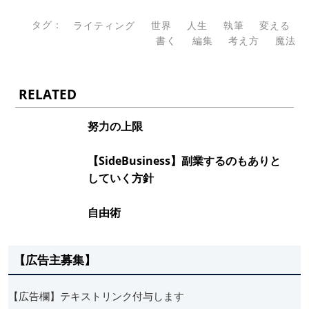
タグ：
ライティング
世界
人生
執筆
変える
書く
編集
考え方
魔法
RELATED
努力の上限
【SideBusiness】副業するのもありと
していく方針
自由術
【広告主募集】
【広告欄】テキストリンク付与します