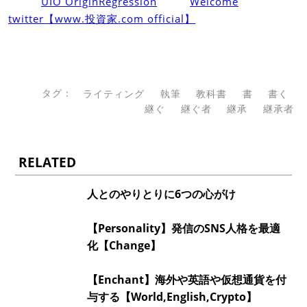
UIO OriginRegression
Welcome
twitter【www.投資家.com official】
タグ：
ライティング
執筆
教科書
書
書く
継ぐ
継ぐ者
継承
継承者
RELATED
人とのやりとりに6つの心がけ
【Personality】発信のSNS人格を最適
化【Change】
【Enchant】海外や英語や仮想通貨を付
与する【World,English,Crypto】