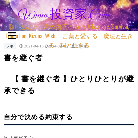
Www.投資家.com
願いと紡ぐ 君の物語 ＊ Love, Adventure, Survival,
Education, Kizuna, Wish. 言葉と愛する 魔法と生き
る 詞と生きる
メモ
2021-04-15
2024-09-06
投詞家
書を継ぐ者
【 書を継ぐ者 】ひとりひとりが継
承できる
自分で決める約束する