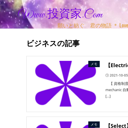
Www.投資家.com
願いと紡ぐ 君の物語 ＊ Love, Adv
ビジネスの記事
メモ
【Elect
2021-10-05
【 資格制度 】電
mechan
[…]
メモ
【Sele