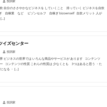
投詞家
炊 自分のささやかなビジネスを していくこと 持っていく ビジネスを自炊
 自稼業 など ビゾンセルフ 自稼ぎ bizownself 自炊メリット 人が
[…]
ツイズセンター
投詞家
界 ビジネスの世界では いろんな商品やサービスが あります コンテンツ
ー コンテンツの性質 これらの性質は 少なくとも 3つはあると思う ・た
なる ・ […]
投詞家