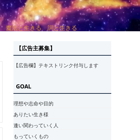
sh. 言葉と愛する 魔法と生きる 詞と生きる
【広告主募集】
【広告欄】テキストリンク付与します
GOAL
理想や志命や目的
ありたい生き様
逢い関わっていく人
もっていくもの