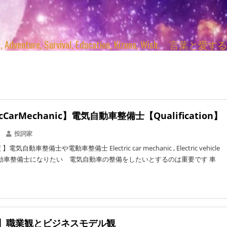
enture, Survival, Education, Kizuna, Wi
ricCarMechanic】電気自動車整備士【Qualification】
投詞家
気自動車整備士や電動車整備士 Electric car mechanic , Electric vehicle
ic 自動車整備士になりたい 電気自動車の整備をしたいとするのは重要です 車
ct】職業観とビジネスモデル観