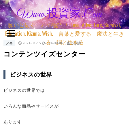
Www.投資家.com
願いと紡ぐ 君の物語 ＊ Love, Adventure, Survival,
Education, Kizuna, Wish. 言葉と愛する 魔法と生き
る 詞と生きる
メモ
2021-01-15
2024-09-06
投詞家
コンテンツイズセンター
ビジネスの世界
ビジネスの世界では
いろんな商品やサービスが
あります