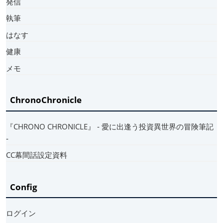
発信
執筆
はなす
健康
メモ
ChronoChronicle
『CHRONO CHRONICLE』 ‐ 愛に出逢う投資異世界の冒険筆記
‐
CC幕間話設定資料
Config
ログイン