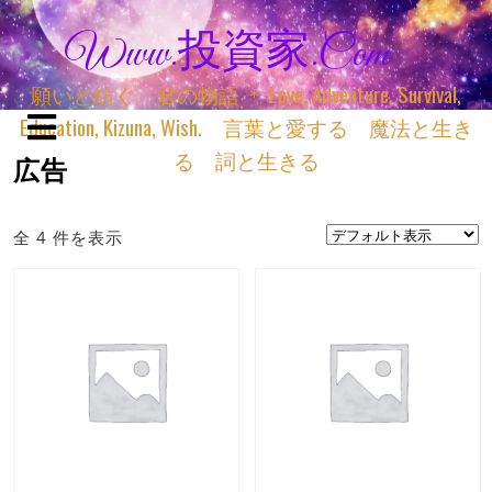
Www.投資家.com
願いと紡ぐ 君の物語 ＊ Love, Adventure, Survival,
Education, Kizuna, Wish. 言葉と愛する 魔法と生き
る 詞と生きる
広告
全 4 件を表示