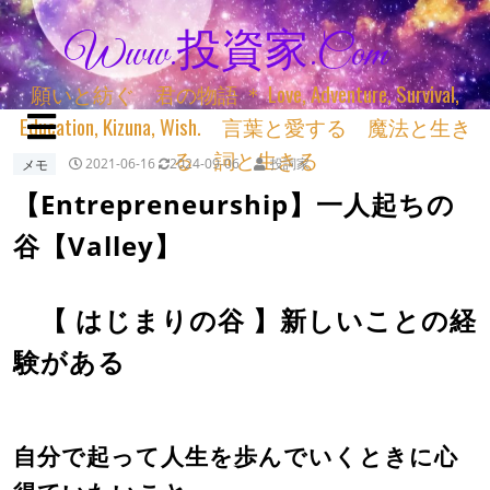
Www.投資家.com
願いと紡ぐ 君の物語 ＊ Love, Adventure, Survival,
Education, Kizuna, Wish. 言葉と愛する 魔法と生き
る 詞と生きる
メモ
2021-06-16
2024-09-06
投詞家
【Entrepreneurship】一人起ちの
谷【Valley】
【 はじまりの谷 】新しいことの経
験がある
自分で起って人生を歩んでいくときに心