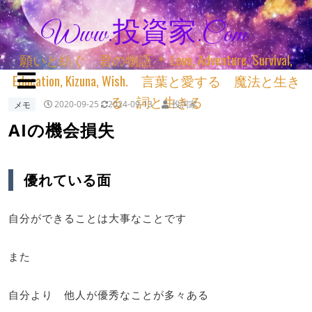
Www.投資家.com
願いと紡ぐ 君の物語 ＊ Love, Adventure, Survival,
Education, Kizuna, Wish. 言葉と愛する 魔法と生き
る 詞と生きる
メモ
2020-09-25
2024-09-13
投詞家
AIの機会損失
優れている面
自分ができることは大事なことです
また
自分より 他人が優秀なことが多々ある