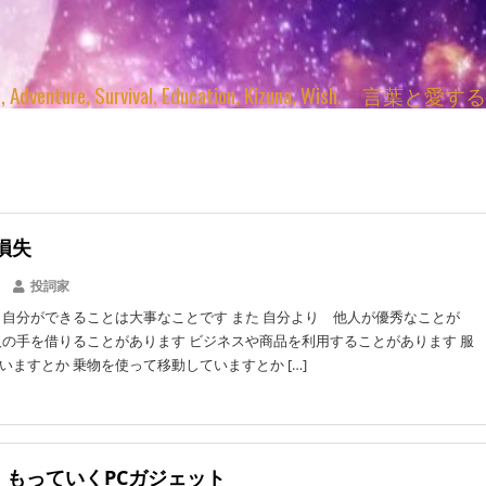
enture, Survival, Education, Kizuna, Wi
損失
投詞家
 自分ができることは大事なことです また 自分より 他人が優秀なことが
人の手を借りることがあります ビジネスや商品を利用することがあります 服
いますとか 乗物を使って移動していますとか […]
L】もっていくPCガジェット