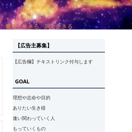
sh. 言葉と愛する 魔法と生きる 詞と生きる
【広告主募集】
【広告欄】テキストリンク付与します
GOAL
理想や志命や目的
ありたい生き様
逢い関わっていく人
もっていくもの