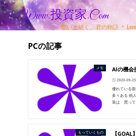
Www.投資家.com
願いと紡ぐ 君の物語 ＊ Love, Adv
PCの記事
メモ
AIの機会
2020-09-25
優れている面
多々ある 他
装は 買って
もっていくもの
【GOA