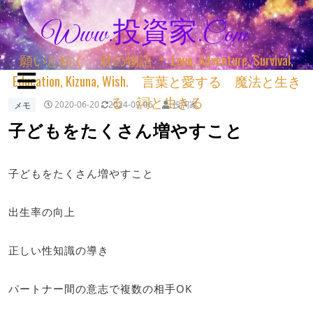
Www.投資家.com
願いと紡ぐ 君の物語 ＊ Love, Adventure, Survival,
Education, Kizuna, Wish. 言葉と愛する 魔法と生き
る 詞と生きる
メモ
2020-06-20
2024-09-06
投詞家
子どもをたくさん増やすこと
子どもをたくさん増やすこと
出生率の向上
正しい性知識の導き
パートナー間の意志で複数の相手OK