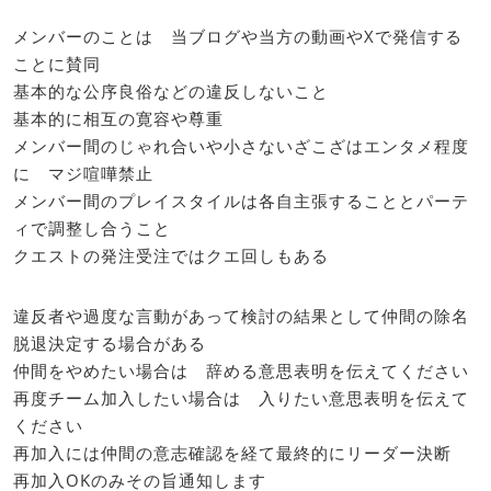
メンバーのことは 当ブログや当方の動画やXで発信する
ことに賛同
基本的な公序良俗などの違反しないこと
基本的に相互の寛容や尊重
メンバー間のじゃれ合いや小さないざこざはエンタメ程度
に マジ喧嘩禁止
メンバー間のプレイスタイルは各自主張することとパーテ
ィで調整し合うこと
クエストの発注受注ではクエ回しもある
違反者や過度な言動があって検討の結果として仲間の除名
脱退決定する場合がある
仲間をやめたい場合は 辞める意思表明を伝えてください
再度チーム加入したい場合は 入りたい意思表明を伝えて
ください
再加入には仲間の意志確認を経て最終的にリーダー決断
再加入OKのみその旨通知します