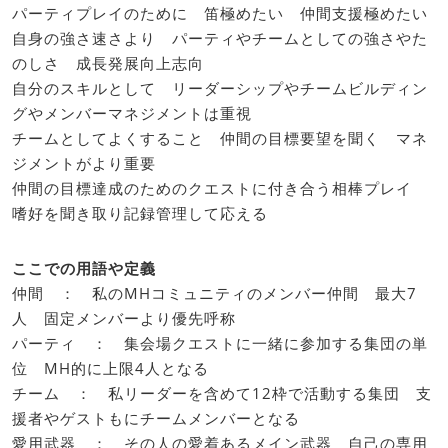
パーティプレイのために 笛極めたい 仲間支援極めたい
自身の強さ速さより パーティやチームとしての強さやた
のしさ 成長発展向上志向
自分のスキルとして リーダーシップやチームビルディン
グやメンバーマネジメントは重視
チームとしてよくすること 仲間の目標要望を聞く マネ
ジメントがより重要
仲間の目標達成のためのクエストに付き合う相棒プレイ
嗜好を聞き取り記録管理して応える
ここでの用語や定義
仲間 ： 私のMHコミュニティのメンバー仲間 最大7
人 固定メンバーより優先呼称
パーティ ： 集会場クエストに一緒に参加する集団の単
位 MH的に上限4人となる
チーム ： 私リーダーを含めて12枠で活動する集団 支
援者やゲストもにチームメンバーとなる
愛用武器 ： その人の愛着あるメイン武器 自己の専用