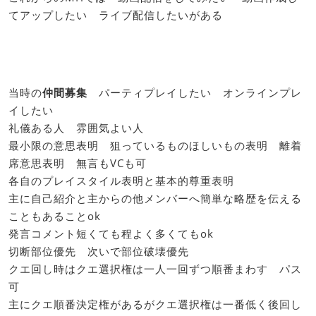
てアップしたい ライブ配信したいがある
当時の
仲間募集
パーティプレイしたい オンラインプレ
イしたい
礼儀ある人 雰囲気よい人
最小限の意思表明 狙っているものほしいもの表明 離着
席意思表明 無言もVCも可
各自のプレイスタイル表明と基本的尊重表明
主に自己紹介と主からの他メンバーへ簡単な略歴を伝える
こともあることok
発言コメント短くても程よく多くてもok
切断部位優先 次いで部位破壊優先
クエ回し時はクエ選択権は一人一回ずつ順番まわす パス
可
主にクエ順番決定権があるがクエ選択権は一番低く後回し