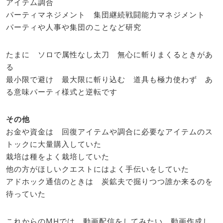
アイテム調合
パーティマネジメント 集団継続戦闘能力マネジメント
パーティや人事や集団のことなど研究
たまに ソロで属性なし太刀 無心に斬りまくるときがあ
る
最小限で避け 最大限に斬り込む 道具も極力使わず あ
る意味パーティ様式と逆転です
その他
お金や資金は 回復アイテムや調合に必要なアイテムのス
トックに大量購入していた
栽培は種をよく栽培していた
他の方がほしいクエストにはよく手伝いをしていた
アドホック通信のときは 炭鉱夫で掘りつつ誰か来るのを
待っていた
これからのMHでは 動画配信をしてみたい 動画作成し