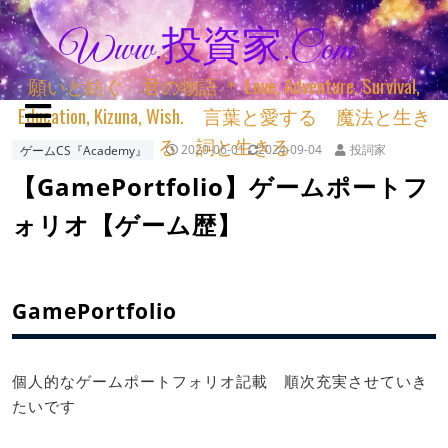
Www.投資家.com
願いと紡ぐ 君の物語 ＊ Love, Adventure, Survival,
Education, Kizuna, Wish. 言葉と愛する 魔法と生き
る 詞と生きる
ゲームCS『Academy』
2020-06-01
2024-09-04
投詞家
【GamePortfolio】ゲームポートフ
ォリオ【ゲーム歴】
GamePortfolio
個人的なゲームポートフォリオ記載 順次充実させていき
たいです