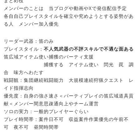
まとめ役
メンバーのことは 当ブログや動画やXで発信配信予定
各自自己プレイスタイルを確立や究めようとする姿勢があ
る人 メンバー加入優先
リーダー武器：笛のみ
プレイスタイル：
不人気武器の不評スキルで不遇な面ある
笛広域アイテム使い捕獲のパーティ支援
捕獲する アイテム使い 閃光 罠 調
合 味方へわたす
戦闘観：集団継続戦闘能力 大規模連続狩猟クエスト レ
イド指揮志向
優先度：自身の強さ速さ＜パーティプレイの笛広域道具貢
献＜メンバー間意思疎通向上やチーム運営
ソロの実力：一般的プレイヤーぐらい
プレイ時間帯：案件日不可 収益案件作業優先の午前不
可 夜不可 昼間時間帯