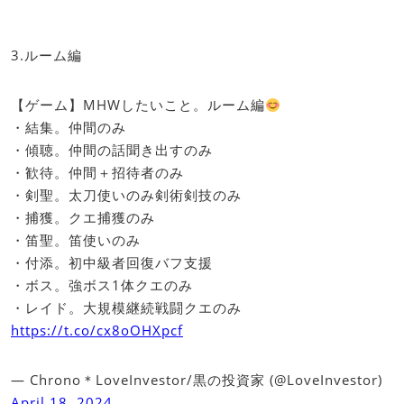
3.ルーム編
【ゲーム】MHWしたいこと。ルーム編
・結集。仲間のみ
・傾聴。仲間の話聞き出すのみ
・歓待。仲間＋招待者のみ
・剣聖。太刀使いのみ剣術剣技のみ
・捕獲。クエ捕獲のみ
・笛聖。笛使いのみ
・付添。初中級者回復バフ支援
・ボス。強ボス1体クエのみ
・レイド。大規模継続戦闘クエのみ
https://t.co/cx8oOHXpcf
— Chrono＊LoveInvestor/黒の投資家 (@LoveInvestor)
April 18, 2024