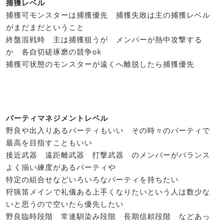
捕獲レベル
捕獲可モンスターは捕獲優先 捕獲失敗は主の捕獲レベル
がまだまだということ
終盤混戦時 主は捕獲狙うが メンバーが熱中攻撃する
か 各自切磋琢磨の競争ok
捕獲可状態のモンスターが遠くへ離脱したら捕獲優先
パーティマネジメントレベル
野良や出入りあるパーティもいい その時々のパーティで
最高を目指すこともいい
接近武器 遠距離武器 打撃武器 のメンバーがバランス
よく揃い練度があるパーティや
特定の組合せなどいろいろなパーティを持ちたい
狩猟笛メインで礼儀ある上手くなりたいという人は数少な
いと思うので空いたら優先したい
野良臨時段階 常連馴染み段階 長期信頼段階 などあっ