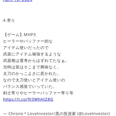
4.寄り
【ゲーム】MHP3
ヒーラーやバッファー的な
アイテム使いだったので
武器にアイテム補強するような
武器種は選考からはずれてたなぁ。
当時は笛はそこまで興味なく、
太刀のかっこよさに惹かれた。
なので太刀使いとアイテム使いの
バランス感覚でいっていた。
剣士寄りやヒーラーバッファー寄り等
https://t.co/9J3WhHiZ8G
— Chrono＊LoveInvestor/黒の投資家 (@LoveInvestor)