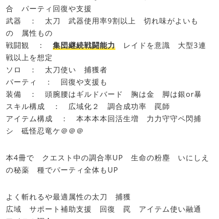
合 パーティ回復や支援
武器 ： 太刀 武器使用率9割以上 切れ味がよいも
の 属性もの
戦闘観 ：
集団継続戦闘能力
レイドを意識 大型3連
戦以上を想定
ソロ ： 太刀使い 捕獲者
パーティ ： 回復や支援も
装備 ： 頭腕腰はギルドバード 胸は金 脚は銀or暴
スキル構成 ： 広域化２ 調合成功率 罠師
アイテム構成 ： 本本本本回活生増 力力守守ペ閃捕
シ 砥怪忍竜ケ＠＠＠
本4冊で クエスト中の調合率UP 生命の粉塵 いにしえ
の秘薬 種でパーティ全体もUP
よく斬れるや最適属性の太刀 捕獲
広域 サポート補助支援 回復 罠 アイテム使い融通