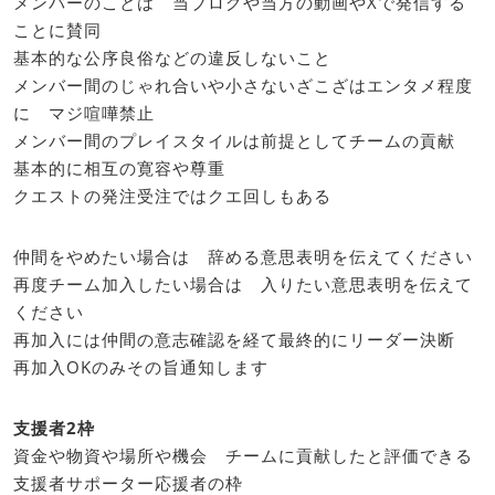
メンバーのことは 当ブログや当方の動画やXで発信する
ことに賛同
基本的な公序良俗などの違反しないこと
メンバー間のじゃれ合いや小さないざこざはエンタメ程度
に マジ喧嘩禁止
メンバー間のプレイスタイルは前提としてチームの貢献
基本的に相互の寛容や尊重
クエストの発注受注ではクエ回しもある
仲間をやめたい場合は 辞める意思表明を伝えてください
再度チーム加入したい場合は 入りたい意思表明を伝えて
ください
再加入には仲間の意志確認を経て最終的にリーダー決断
再加入OKのみその旨通知します
支援者2枠
資金や物資や場所や機会 チームに貢献したと評価できる
支援者サポーター応援者の枠