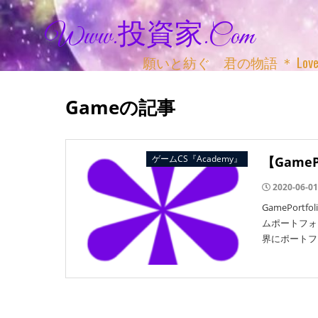
Www.投資家.com
願いと紡ぐ 君の物語 ＊ Love, Adv
Gameの記事
ゲームCS『Academy』
【Game
2020-06-01
GamePor
ムポートフォ
界にポートフ