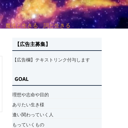
sh. 言葉と愛する 魔法と生きる 詞と生きる
【広告主募集】
【広告欄】テキストリンク付与します
GOAL
理想や志命や目的
ありたい生き様
逢い関わっていく人
もっていくもの