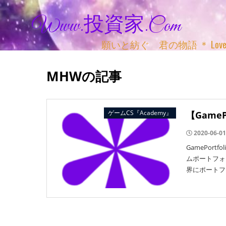
Www.投資家.com
願いと紡ぐ 君の物語 ＊ Love, Adv
MHWの記事
ゲームCS『Academy』
【Game
2020-06-01
GamePor
ムポートフォ
界にポートフ