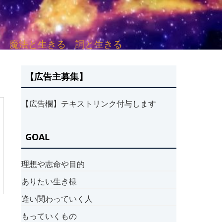
sh. 言葉と愛する 魔法と生きる 詞と生きる
【広告主募集】
【広告欄】テキストリンク付与します
GOAL
理想や志命や目的
ありたい生き様
逢い関わっていく人
もっていくもの