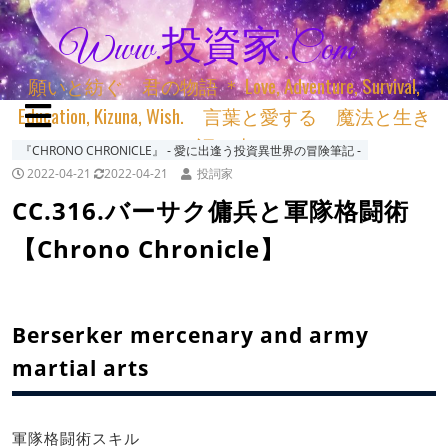
Www.投資家.com
願いと紡ぐ 君の物語 ＊ Love, Adventure, Survival,
Education, Kizuna, Wish. 言葉と愛する 魔法と生き
る 詞と生きる
『CHRONO CHRONICLE』 ‐ 愛に出逢う投資異世界の冒険筆記 ‐
2022-04-21
2022-04-21
投詞家
CC.316.バーサク傭兵と軍隊格闘術
【Chrono Chronicle】
Berserker mercenary and army
martial arts
軍隊格闘術スキル