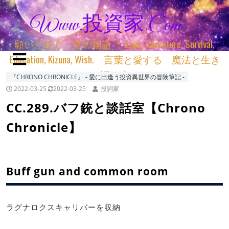
Www.投資家.com
願いと紡ぐ 君の物語 ＊ Love, Adventure, Survival,
Education, Kizuna, Wish. 言葉と愛する 魔法と生き
る 詞と生きる
『CHRONO CHRONICLE』 ‐ 愛に出逢う投資異世界の冒険筆記 ‐
2022-03-25
2022-03-25
投詞家
CC.289.バフ銃と談話室【Chrono
Chronicle】
Buff gun and common room
ラグナロクスキャリバーを収納