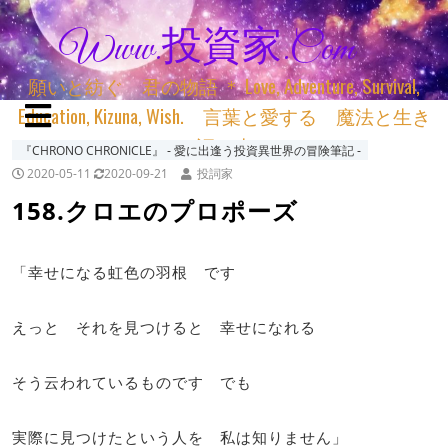
Www.投資家.com
願いと紡ぐ 君の物語 ＊ Love, Adventure, Survival,
Education, Kizuna, Wish. 言葉と愛する 魔法と生き
る 詞と生きる
『CHRONO CHRONICLE』 ‐ 愛に出逢う投資異世界の冒険筆記 ‐
2020-05-11
2020-09-21
投詞家
158.クロエのプロポーズ
「幸せになる虹色の羽根 です
えっと それを見つけると 幸せになれる
そう云われているものです でも
実際に見つけたという人を 私は知りません」