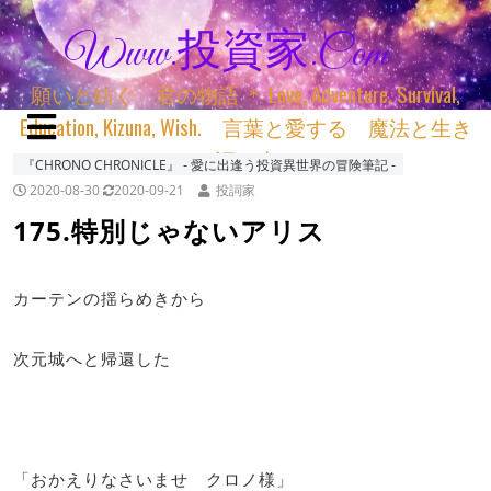
Www.投資家.com
願いと紡ぐ 君の物語 ＊ Love, Adventure, Survival,
Education, Kizuna, Wish. 言葉と愛する 魔法と生き
る 詞と生きる
『CHRONO CHRONICLE』 ‐ 愛に出逢う投資異世界の冒険筆記 ‐
2020-08-30
2020-09-21
投詞家
175.特別じゃないアリス
カーテンの揺らめきから
次元城へと帰還した
「おかえりなさいませ クロノ様」