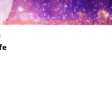
enture, Survival, Education, Kizuna, Wi
家
fe