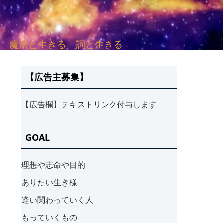
sh. 言葉と愛する 魔法と生きる 詞と生きる
【広告主募集】
【広告欄】テキストリンク付与します
GOAL
理想や志命や目的
ありたい生き様
逢い関わっていく人
もっていくもの