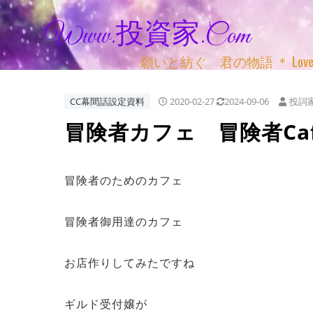
Www.投資家.com
願いと紡ぐ 君の物語 ＊ Love, Adv
CC幕間話設定資料
2020-02-27
2024-09-06
投詞
冒険者カフェ 冒険者Ca
冒険者のためのカフェ
冒険者御用達のカフェ
お店作りしてみたですね
ギルド受付嬢が