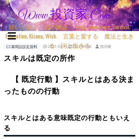
Www.投資家.com
願いと紡ぐ 君の物語 ＊ Love, Adventure, Survival,
Education, Kizuna, Wish. 言葉と愛する 魔法と生き
る 詞と生きる
CC幕間話設定資料
2021-03-11
2024-09-06
投詞家
スキルは既定の所作
【 既定行動 】スキルとはある決ま
ったものの行動
スキルとはある意味既定の行動ともいえ
る