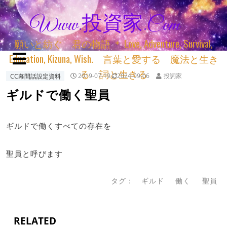
Www.投資家.com
願いと紡ぐ 君の物語 ＊ Love, Adventure, Survival,
Education, Kizuna, Wish. 言葉と愛する 魔法と生き
る 詞と生きる
CC幕間話設定資料
2019-07-19
2024-09-06
投詞家
ギルドで働く聖員
ギルドで働くすべての存在を
聖員と呼びます
タグ：
ギルド
働く
聖員
RELATED