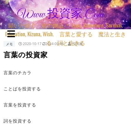
Www.投資家.com
願いと紡ぐ 君の物語 ＊ Love, Adventure, Survival,
Education, Kizuna, Wish. 言葉と愛する 魔法と生き
る 詞と生きる
メモ
2020-10-17
2024-09-06
投詞家
言葉の投資家
言葉のチカラ
ことばを投資する
言葉を投資する
詞を投資する