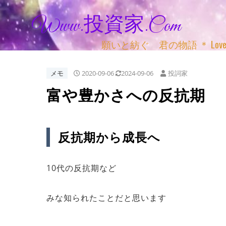
Www.投資家.com
願いと紡ぐ 君の物語 ＊ Love, Adv
メモ
2020-09-06
2024-09-06
投詞家
富や豊かさへの反抗期
反抗期から成長へ
10代の反抗期など
みな知られたことだと思います