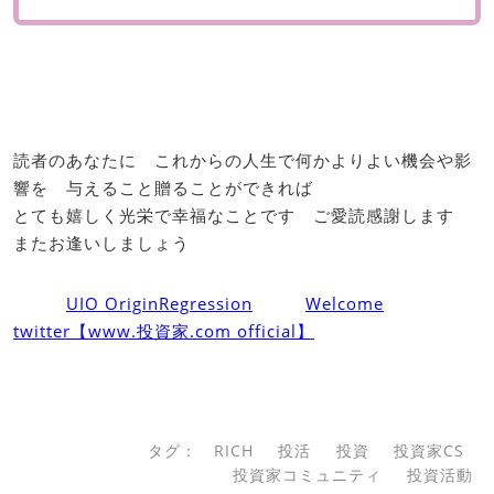
読者のあなたに これからの人生で何かよりよい機会や影
響を 与えること贈ることができれば
とても嬉しく光栄で幸福なことです ご愛読感謝します
またお逢いしましょう
UIO OriginRegression
Welcome
twitter【www.投資家.com official】
タグ：
RICH
投活
投資
投資家CS
投資家コミュニティ
投資活動