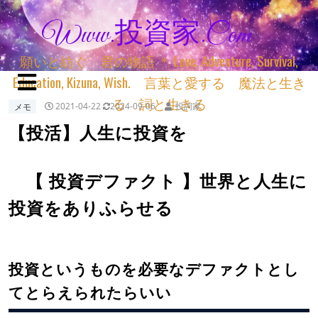
Www.投資家.com
願いと紡ぐ 君の物語 ＊ Love, Adventure, Survival,
Education, Kizuna, Wish. 言葉と愛する 魔法と生き
る 詞と生きる
メモ
2021-04-22
2024-09-06
投詞家
【投活】人生に投資を
【 投資デファクト 】世界と人生に
投資をありふらせる
投資というものを必要なデファクトとし
てとらえられたらいい