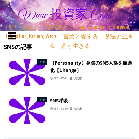
Www.投資家.com
願いと紡ぐ 君の物語 ＊ Love, Adventure, Survival,
Education, Kizuna, Wish. 言葉と愛する 魔法と生き
る 詞と生きる
SNSの記事
【Personality】発信のSNS人格を最適
メモ
化【Change】
2021-07-11
投詞家
SNS呼吸
メモ
2021-03-09
投詞家