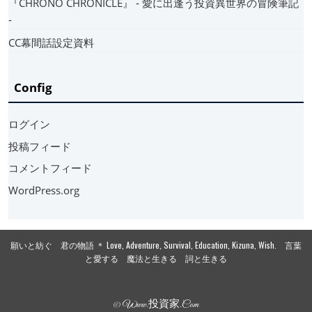
『CHRONO CHRONICLE』 ‐ 愛に出逢う投資異世界の冒険筆記
‐
CC幕間話設定資料
Config
ログイン
投稿フィード
コメントフィード
WordPress.org
願いと紡ぐ 君の物語 ＊ Love, Adventure, Survival, Education, Kizuna, Wish. 言葉
と愛する 魔法と生きる 詞と生きる
© Www.投資家.com