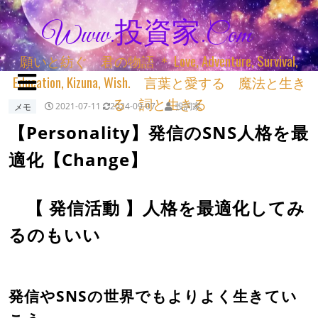
Www.投資家.com
願いと紡ぐ 君の物語 ＊ Love, Adventure, Survival,
Education, Kizuna, Wish. 言葉と愛する 魔法と生き
る 詞と生きる
メモ
2021-07-11
2024-09-07
投詞家
【Personality】発信のSNS人格を最
適化【Change】
【 発信活動 】人格を最適化してみ
るのもいい
発信やSNSの世界でもよりよく生きてい