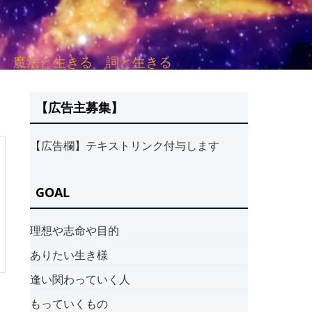
sh. 言葉と愛する 魔法と生きる 詞と生きる
【広告主募集】
【広告欄】テキストリンク付与します
GOAL
理想や志命や目的
ありたい生き様
逢い関わっていく人
もっていくもの