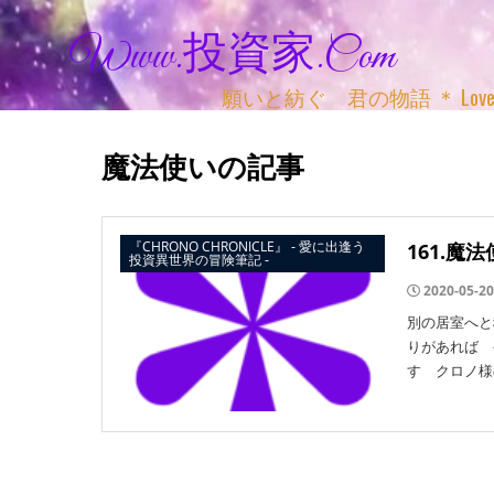
Www.投資家.com
願いと紡ぐ 君の物語 ＊ Love, Adv
魔法使いの記事
『CHRONO CHRONICLE』 ‐ 愛に出逢う
161.魔
投資異世界の冒険筆記 ‐
2020-05-20
別の居室へと
りがあれば 
す クロノ様