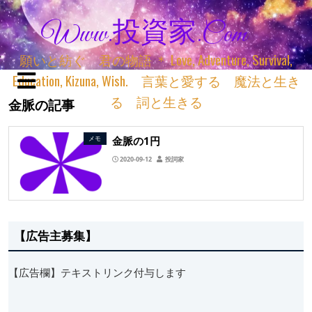
Www.投資家.com
願いと紡ぐ 君の物語 ＊ Love, Adventure, Survival,
Education, Kizuna, Wish. 言葉と愛する 魔法と生き
る 詞と生きる
金脈の記事
金脈の1円
メモ
2020-09-12
投詞家
【広告主募集】
【広告欄】テキストリンク付与します